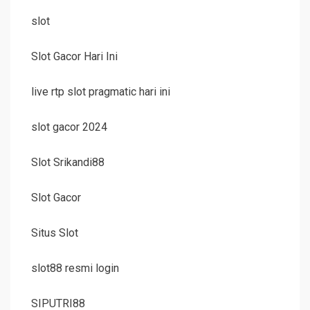
slot
Slot Gacor Hari Ini
live rtp slot pragmatic hari ini
slot gacor 2024
Slot Srikandi88
Slot Gacor
Situs Slot
slot88 resmi login
SIPUTRI88