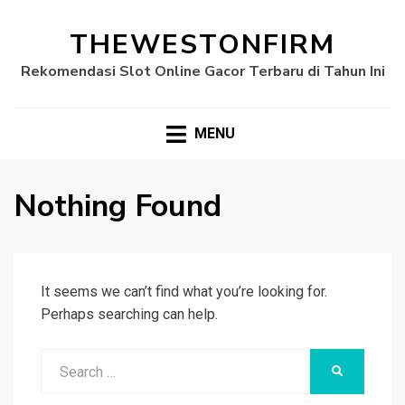
THEWESTONFIRM
Rekomendasi Slot Online Gacor Terbaru di Tahun Ini
MENU
Nothing Found
It seems we can’t find what you’re looking for.
Perhaps searching can help.
Search
SEARCH
for: