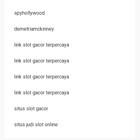
spyhollywood
demetriamckinney
link slot gacor terpercaya
link slot gacor terpercaya
link slot gacor terpercaya
link slot gacor terpercaya
situs slot gacor
situs judi slot online