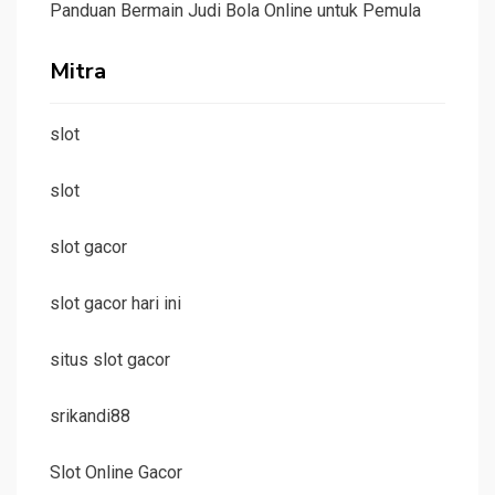
Panduan Bermain Judi Bola Online untuk Pemula
Mitra
slot
slot
slot gacor
slot gacor hari ini
situs slot gacor
srikandi88
Slot Online Gacor