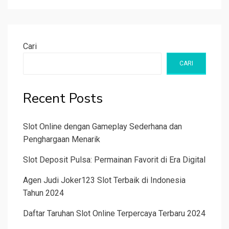
Cari
CARI
Recent Posts
Slot Online dengan Gameplay Sederhana dan
Penghargaan Menarik
Slot Deposit Pulsa: Permainan Favorit di Era Digital
Agen Judi Joker123 Slot Terbaik di Indonesia
Tahun 2024
Daftar Taruhan Slot Online Terpercaya Terbaru 2024