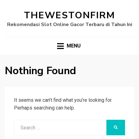
THEWESTONFIRM
Rekomendasi Slot Online Gacor Terbaru di Tahun Ini
MENU
Nothing Found
It seems we can’t find what you’re looking for.
Perhaps searching can help.
Search
SEARCH
for: